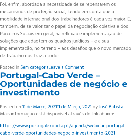
Foi, enfim, abordada a necessidade de se repensarem os
mecanismos de proteção social, tendo em conta que a
mobilidade internacional dos trabalhadores é cada vez maior. E,
também, de se valorizar o papel da negociação coletiva e dos
Parceiros Sociais em geral, na reflexão e implementação de
soluções que adaptem os quadros jurídicos – e a sua
implementação, no terreno – aos desafios que o novo mercado
de trabalho nos traz a todos.
on
Posted in
Sem categoria
Leave a Comment
Portugal-Cabo Verde –
Presidência
Portuguesa
Oportunidades de negócio e
da
investimento
UE:
Conferência
Posted on
11 de Março, 2021
11 de Março, 2021
by
José Batista
“O
Mais informação está disponível através do link abaixo:
Futuro
do
https://www.portugalexporta.pt/agenda/webinar-portugal-
Trabalho”
cabo-verde-oportunidades-negocio-investimento-2021