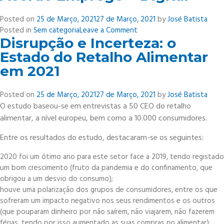
“Do
Prado
Posted on
25 de Março, 2021
27 de Março, 2021
by
José Batista
ao
on
Posted in
Sem categoria
Leave a Comment
Prato”:
Disrupção e Incerteza: o
Acordo
Comissão
Emprego
Estado do Retalho Alimentar
Europeia
+
em 2021
lança
Digital
consulta
Posted on
25 de Março, 2021
27 de Março, 2021
by
José Batista
O estudo baseou-se em entrevistas a 50 CEO do retalho
alimentar, a nível europeu, bem como a 10.000 consumidores.
Entre os resultados do estudo, destacaram-se os seguintes:
2020 foi um ótimo ano para este setor face a 2019, tendo registado
um bom crescimento (fruto da pandemia e do confinamento, que
obrigou a um desvio do consumo);
houve uma polarização dos grupos de consumidores, entre os que
sofreram um impacto negativo nos seus rendimentos e os outros
(que pouparam dinheiro por não saírem, não viajarem, não fazerem
férias, tendo por isso aumentado as suas compras no alimentar);