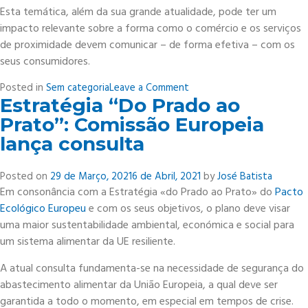
Esta temática, além da sua grande atualidade, pode ter um
impacto relevante sobre a forma como o comércio e os serviços
de proximidade devem comunicar – de forma efetiva – com os
seus consumidores.
on
Posted in
Sem categoria
Leave a Comment
Estratégia “Do Prado ao
Webinar
“Cidades,
Prato”: Comissão Europeia
Comportamentos,
lança consulta
Tecnologia
&
Posted on
29 de Março, 2021
6 de Abril, 2021
by
José Batista
Comunicação”
Em consonância com a Estratégia «do Prado ao Prato» do
Pacto
Ecológico Europeu
e com os seus objetivos, o plano deve visar
uma maior sustentabilidade ambiental, económica e social para
um sistema alimentar da UE resiliente.
A atual consulta fundamenta-se na necessidade de segurança do
abastecimento alimentar da União Europeia, a qual deve ser
garantida a todo o momento, em especial em tempos de crise.