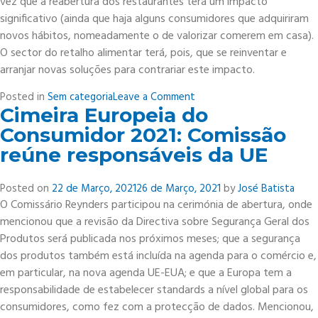
vez que a reabertura dos restaurantes terá um impacto
significativo (ainda que haja alguns consumidores que adquiriram
novos hábitos, nomeadamente o de valorizar comerem em casa).
O sector do retalho alimentar terá, pois, que se reinventar e
arranjar novas soluções para contrariar este impacto.
on
Posted in
Sem categoria
Leave a Comment
Cimeira Europeia do
Disrupção
e
Consumidor 2021: Comissão
Incerteza:
reúne responsáveis da UE
o
Estado
Posted on
22 de Março, 2021
26 de Março, 2021
by
José Batista
do
O Comissário Reynders participou na cerimónia de abertura, onde
Retalho
mencionou que a revisão da Directiva sobre Segurança Geral dos
Alimentar
em
Produtos será publicada nos próximos meses; que a segurança
2021
dos produtos também está incluída na agenda para o comércio e,
em particular, na nova agenda UE-EUA; e que a Europa tem a
responsabilidade de estabelecer standards a nível global para os
consumidores, como fez com a protecção de dados. Mencionou,