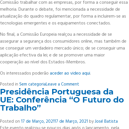
Comissão trabalhar com as empresas, por forma a conseguir essa
melhoria. Durante o debate, foi mencionada a necessidade de
atualização do quadro regulamentar, por forma a incluirem-se as
tecnologias emergentes e os equipamentos conectados.
No final, a Comissão Europeia realçou a necessidade de se
assegurar a segurança dos consumidores online, mas também de
se conseguir um verdadeiro mercado único; de se conseguir uma
aplicação efectiva da lei; e de se promover uma maior
cooperação ao nível dos Estados-Membros.
Os interessados poderão
aceder ao video aqui
.
on
Posted in
Sem categoria
Leave a Comment
Presidência Portuguesa da
Cimeira
Europeia
UE: Conferência “O Futuro do
do
Trabalho”
Consumidor
2021:
Posted on
17 de Março, 2021
17 de Março, 2021
by
José Batista
Comissão
Este evento realizou-se poucos dias após o lançamento, pela
reúne