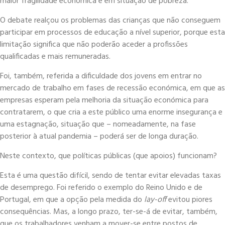
maior fragilidade económica e em situação de pobreza.
O debate realçou os problemas das crianças que não conseguem
participar em processos de educação a nível superior, porque esta
limitação significa que não poderão aceder a profissões
qualificadas e mais remuneradas.
Foi, também, referida a dificuldade dos jovens em entrar no
mercado de trabalho em fases de recessão económica, em que as
empresas esperam pela melhoria da situação económica para
contratarem, o que cria a este público uma enorme insegurança e
uma estagnação, situação que – nomeadamente, na fase
posterior à atual pandemia – poderá ser de longa duração.
Neste contexto, que políticas públicas (que apoios) funcionam?
Esta é uma questão difícil, sendo de tentar evitar elevadas taxas
de desemprego. Foi referido o exemplo do Reino Unido e de
Portugal, em que a opção pela medida do
lay-off
evitou piores
consequências. Mas, a longo prazo, ter-se-á de evitar, também,
que os trabalhadores venham a mover-se entre postos de