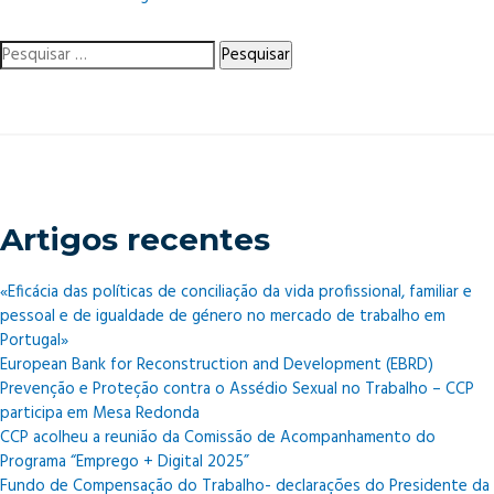
Política
de
Pesquisar
Coesão:
por:
Conselho
da
UE
aprova
pacote
legislativo
Artigos recentes
«Eficácia das políticas de conciliação da vida profissional, familiar e
pessoal e de igualdade de género no mercado de trabalho em
Portugal»
European Bank for Reconstruction and Development (EBRD)
Prevenção e Proteção contra o Assédio Sexual no Trabalho – CCP
participa em Mesa Redonda
CCP acolheu a reunião da Comissão de Acompanhamento do
Programa “Emprego + Digital 2025”
Fundo de Compensação do Trabalho- declarações do Presidente da