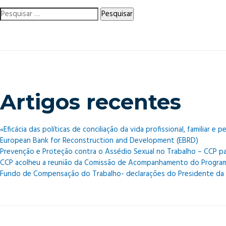
final
Pesquisar
do
por:
Orçamento
de
Estado
para
2019
Artigos recentes
«Eficácia das políticas de conciliação da vida profissional, familiar
European Bank for Reconstruction and Development (EBRD)
Prevenção e Proteção contra o Assédio Sexual no Trabalho – CCP p
CCP acolheu a reunião da Comissão de Acompanhamento do Programa
Fundo de Compensação do Trabalho- declarações do Presidente da