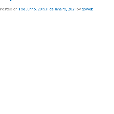
Patronal
Posted on
1 de Junho, 2019
31 de Janeiro, 2021
by
goweb
à
Conferência
Internacional
do
Trabalho
2019