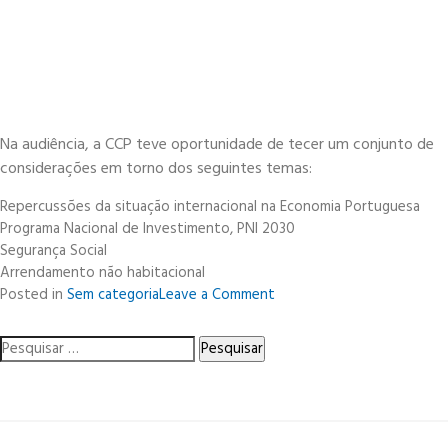
Na audiência, a CCP teve oportunidade de tecer um conjunto de
considerações em torno dos seguintes temas:
Repercussões da situação internacional na Economia Portuguesa
Programa Nacional de Investimento, PNI 2030
Segurança Social
Arrendamento não habitacional
on
Posted in
Sem categoria
Leave a Comment
A
CCP
Pesquisar
foi
por:
recebida
por
Sua