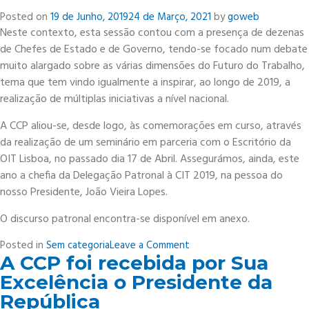
Posted on
19 de Junho, 2019
24 de Março, 2021
by
goweb
Neste contexto, esta sessão contou com a presença de dezenas
de Chefes de Estado e de Governo, tendo-se focado num debate
muito alargado sobre as várias dimensões do Futuro do Trabalho,
tema que tem vindo igualmente a inspirar, ao longo de 2019, a
realização de múltiplas iniciativas a nível nacional.
A CCP aliou-se, desde logo, às comemorações em curso, através
da realização de um seminário em parceria com o Escritório da
OIT Lisboa, no passado dia 17 de Abril. Assegurámos, ainda, este
ano a chefia da Delegação Patronal à CIT 2019, na pessoa do
nosso Presidente, João Vieira Lopes.
O discurso patronal encontra-se disponível em anexo.
on
Posted in
Sem categoria
Leave a Comment
A CCP foi recebida por Sua
CCP
chefia
Excelência o Presidente da
a
República
Delegação