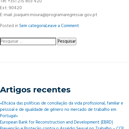
Tel: +351 215 803 420
Ext: 90420
E-mail: joaquim.moura@programaregressar.gov.pt
on
Posted in
Sem categoria
Leave a Comment
A
CCP
Pesquisar
reuniu
por:
com
a
equipa
responsável
pela
implementação
Artigos recentes
do
programa
“Regressar”
«Eficácia das políticas de conciliação da vida profissional, familiar e
pessoal e de igualdade de género no mercado de trabalho em
Portugal»
European Bank for Reconstruction and Development (EBRD)
Prevenção e Proteção contra o Assédio Sexual no Trabalho – CCP