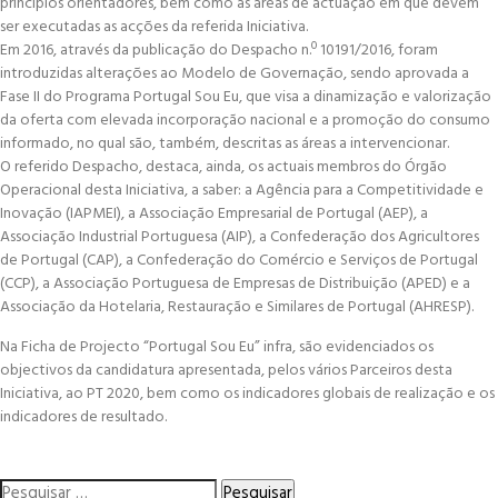
princípios orientadores, bem como as áreas de actuação em que devem
ser executadas as acções da referida Iniciativa.
Em 2016, através da publicação do Despacho n.º 10191/2016, foram
introduzidas alterações ao Modelo de Governação, sendo aprovada a
Fase II do Programa Portugal Sou Eu, que visa a dinamização e valorização
da oferta com elevada incorporação nacional e a promoção do consumo
informado, no qual são, também, descritas as áreas a intervencionar.
O referido Despacho, destaca, ainda, os actuais membros do Órgão
Operacional desta Iniciativa, a saber: a Agência para a Competitividade e
Inovação (IAPMEI), a Associação Empresarial de Portugal (AEP), a
Associação Industrial Portuguesa (AIP), a Confederação dos Agricultores
de Portugal (CAP), a Confederação do Comércio e Serviços de Portugal
(CCP), a Associação Portuguesa de Empresas de Distribuição (APED) e a
Associação da Hotelaria, Restauração e Similares de Portugal (AHRESP).
Na Ficha de Projecto “Portugal Sou Eu” infra, são evidenciados os
objectivos da candidatura apresentada, pelos vários Parceiros desta
Iniciativa, ao PT 2020, bem como os indicadores globais de realização e os
indicadores de resultado.
Pesquisar