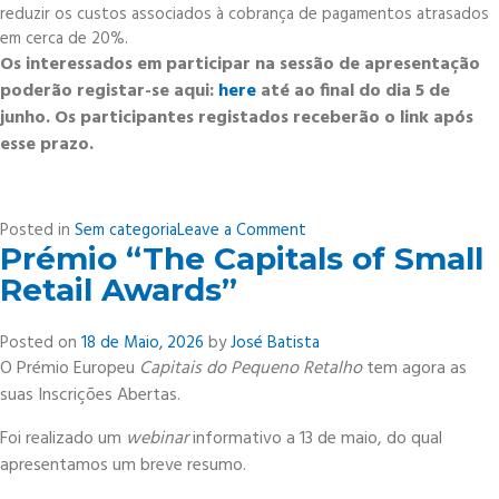
reduzir os custos associados à cobrança de pagamentos atrasados ​​
em cerca de 20%.
Os interessados em participar na sessão de apresentação
poderão registar-se aqui:
here
até ao final do dia 5 de
junho. Os participantes registados receberão o link após
esse prazo.
on
Posted in
Sem categoria
Leave a Comment
Prémio “The Capitals of Small
Atrasos
de
Retail Awards”
Pagamento
pioram
Posted on
18 de Maio, 2026
by
José Batista
O Prémio Europeu
Capitais do Pequeno Retalho
tem agora as
suas Inscrições Abertas.
Foi realizado um
webinar
informativo a 13 de maio, do qual
apresentamos um breve resumo.