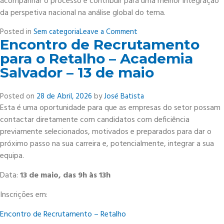
acompanhar o processo e contribuir para uma melhor integração
da perspetiva nacional na análise global do tema.
on
Posted in
Sem categoria
Leave a Comment
Encontro de Recrutamento
Energias
Renováveis
para o Retalho – Academia
e
Salvador – 13 de maio
Eficiência
Energética
Posted on
28 de Abril, 2026
by
José Batista
Esta é uma oportunidade para que as empresas do setor possam
contactar diretamente com candidatos com deficiência
previamente selecionados, motivados e preparados para dar o
próximo passo na sua carreira e, potencialmente, integrar a sua
equipa.
Data:
13 de maio, das 9h às 13h
Inscrições em:
Encontro de Recrutamento – Retalho