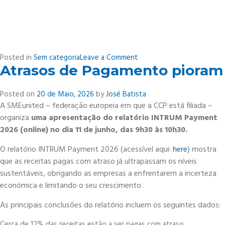
on
Posted in
Sem categoria
Leave a Comment
Atrasos de Pagamento pioram
O
projeto
MOVER
Posted on
20 de Maio, 2026
by
José Batista
A SMEunited – federação europeia em que a CCP está filiada –
organiza
uma apresentação do relatório INTRUM Payment
2026 (online) no dia 11 de junho, das 9h30 às 10h30.
O relatório INTRUM Payment 2026 (acessível aqui:
here
) mostra
que as receitas pagas com atraso já ultrapassam os níveis
sustentáveis, obrigando as empresas a enfrentarem a incerteza
económica e limitando o seu crescimento.
As principais conclusões do relatório incluem os seguintes dados:
Cerca de 12% das receitas estão a ser pagas com atraso,