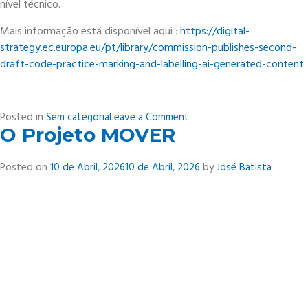
nível técnico.
Mais informação está disponível aqui :
https://digital-
strategy.ec.europa.eu/pt/library/commission-publishes-second-
draft-code-practice-marking-and-labelling-ai-generated-content
on
Posted in
Sem categoria
Leave a Comment
O Projeto MOVER
Boas
práticas
para
Posted on
10 de Abril, 2026
10 de Abril, 2026
by
José Batista
conteúdos
gerados
por
IA