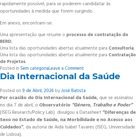
rapidamente possível, para se poderem candidatar às
oportunidades à medida que forem surgindo.
Em anexo, encontram-se:
Uma apresentação que resume o
processo de contratação do
BERD
;
Uma lista das oportunidades abertas atualmente para
Consultoria
;
Uma lista das oportunidades abertas atualmente para
Contratação
de Projetos
.
on
Posted in
Sem categoria
Leave a Comment
Dia Internacional da Saúde
European
Bank
for
Posted on
9 de Abril, 2026
by
José Batista
Reconstruction
Por ocasião do Dia Internacional da Saúde,
que se assinalou
and
no dia 7 de abril, o
Observatório
“Género, Trabalho e Poder”
Development
(ISEG Research/Policy Lab) divulgou a Datasheet
“Diferenças de
(EBRD)
Sexo no Estado de Saúde, na Morbilidade e no Acesso aos
Cuidados”
, da autoria de Aida Isabel Tavares (ISEG, Universidade
de Lisboa).