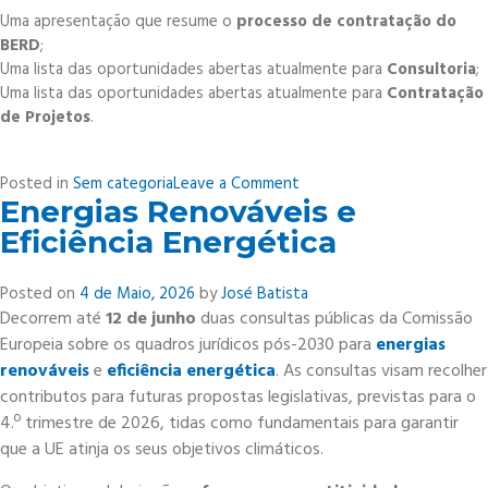
Uma apresentação que resume o
processo de contratação do
BERD
;
Uma lista das oportunidades abertas atualmente para
Consultoria
;
Uma lista das oportunidades abertas atualmente para
Contratação
de Projetos
.
on
Posted in
Sem categoria
Leave a Comment
Energias Renováveis e
European
Bank
Eficiência Energética
for
Reconstruction
Posted on
4 de Maio, 2026
by
José Batista
and
Decorrem até
12 de junho
duas consultas públicas da Comissão
Development
Europeia sobre os quadros jurídicos pós-2030 para
energias
(EBRD)
renováveis
e
eficiência energética
. As consultas visam recolher
contributos para futuras propostas legislativas, previstas para o
4.º trimestre de 2026, tidas como fundamentais para garantir
que a UE atinja os seus objetivos climáticos.