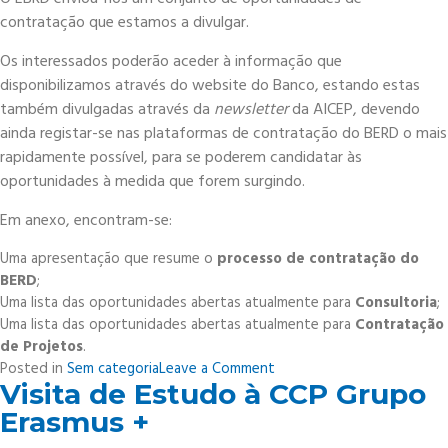
–
contratação que estamos a divulgar.
Academia
Salvador
Os interessados poderão aceder à informação que
–
disponibilizamos através do website do Banco, estando estas
13
também divulgadas através da
newsletter
da AICEP, devendo
de
maio
ainda registar-se nas plataformas de contratação do BERD o mais
rapidamente possível, para se poderem candidatar às
oportunidades à medida que forem surgindo.
Em anexo, encontram-se:
Uma apresentação que resume o
processo de contratação do
BERD
;
Uma lista das oportunidades abertas atualmente para
Consultoria
;
Uma lista das oportunidades abertas atualmente para
Contratação
de Projetos
.
on
Posted in
Sem categoria
Leave a Comment
Visita de Estudo à CCP Grupo
European
Bank
Erasmus +
for