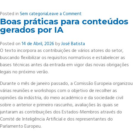
on
Posted in
Sem categoria
Leave a Comment
Boas práticas para conteúdos
Visita
de
gerados por IA
Estudo
à
Posted on
14 de Abril, 2026
by
José Batista
CCP
O texto incorpora as contribuições de vários atores do setor,
Grupo
buscando flexibilizar os requisitos normativos e estabelecer as
Erasmus
bases técnicas antes da entrada em vigor das novas obrigações
+
legais no próximo verão.
Durante o mês de janeiro passado, a Comissão Europeia organizou
várias reuniões e workshops com o objetivo de recolher as
opiniões da indústria, do meio académico e da sociedade civil
sobre o anterior e primeiro rascunho, avaliações às quais se
juntaram as contribuições dos Estados-Membros através do
Comité de Inteligência Artificial e dos representantes do
Parlamento Europeu.