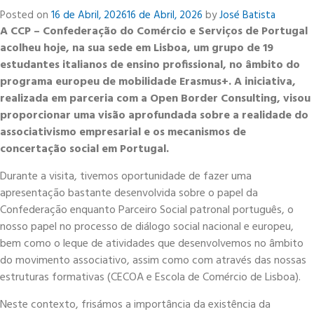
Reconstruction
Posted on
16 de Abril, 2026
16 de Abril, 2026
by
José Batista
and
A CCP – Confederação do Comércio e Serviços de Portugal
Development
acolheu hoje, na sua sede em Lisboa, um grupo de 19
(EBRD)
estudantes italianos de ensino profissional, no âmbito do
programa europeu de mobilidade Erasmus+. A iniciativa,
realizada em parceria com a Open Border Consulting, visou
proporcionar uma visão aprofundada sobre a realidade do
associativismo empresarial e os mecanismos de
concertação social em Portugal.
Durante a visita, tivemos oportunidade de fazer uma
apresentação bastante desenvolvida sobre o papel da
Confederação enquanto Parceiro Social patronal português, o
nosso papel no processo de diálogo social nacional e europeu,
bem como o leque de atividades que desenvolvemos no âmbito
do movimento associativo, assim como com através das nossas
estruturas formativas (CECOA e Escola de Comércio de Lisboa).
Neste contexto, frisámos a importância da existência da