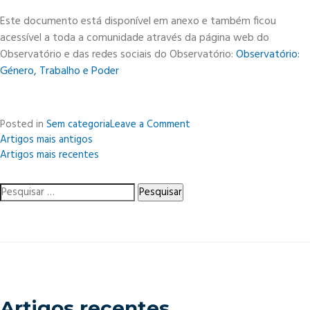
Este documento está disponível em anexo e também ficou
acessível a toda a comunidade através da página web do
Observatório e das redes sociais do Observatório:
Observatório:
Género, Trabalho e Poder
on
Posted in
Sem categoria
Leave a Comment
Navegação
Dia
Artigos mais antigos
Internacional
Artigos mais recentes
de
da
artigos
Saúde
Pesquisar
por:
Artigos recentes