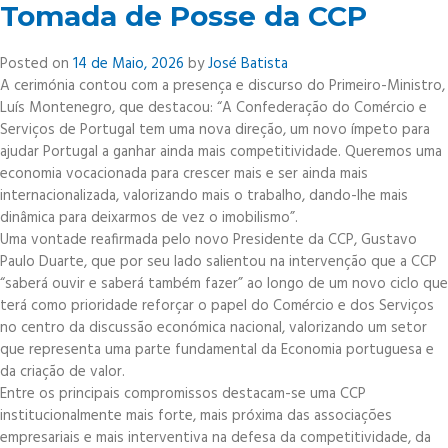
Tomada de Posse da CCP
Prémio
“The
Capitals
Posted on
14 de Maio, 2026
by
José Batista
of
A cerimónia contou com a presença e discurso do Primeiro-Ministro,
Small
Luís Montenegro, que destacou: “A Confederação do Comércio e
Retail
Serviços de Portugal tem uma nova direção, um novo ímpeto para
Awards”
ajudar Portugal a ganhar ainda mais competitividade. Queremos uma
economia vocacionada para crescer mais e ser ainda mais
internacionalizada, valorizando mais o trabalho, dando-lhe mais
dinâmica para deixarmos de vez o imobilismo”.
Uma vontade reafirmada pelo novo Presidente da CCP, Gustavo
Paulo Duarte, que por seu lado salientou na intervenção que a CCP
“saberá ouvir e saberá também fazer” ao longo de um novo ciclo que
terá como prioridade reforçar o papel do Comércio e dos Serviços
no centro da discussão económica nacional, valorizando um setor
que representa uma parte fundamental da Economia portuguesa e
da criação de valor.
Entre os principais compromissos destacam-se uma CCP
institucionalmente mais forte, mais próxima das associações
empresariais e mais interventiva na defesa da competitividade, da