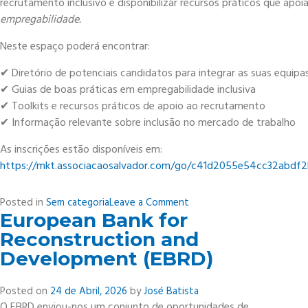
recrutamento inclusivo e disponibilizar recursos práticos que apo
empregabilidade.
Neste espaço poderá encontrar:
✔ Diretório de potenciais candidatos para integrar as suas equipa
✔ Guias de boas práticas em empregabilidade inclusiva
✔ Toolkits e recursos práticos de apoio ao recrutamento
✔ Informação relevante sobre inclusão no mercado de trabalho
As inscrições estão disponíveis em:
https://mkt.associacaosalvador.com/go/c41d2055e54cc32ab
on
Posted in
Sem categoria
Leave a Comment
European Bank for
Encontro
de
Reconstruction and
Recrutamento
Development (EBRD)
para
o
Posted on
24 de Abril, 2026
by
José Batista
Retalho
O EBRD enviou-nos um conjunto de oportunidades de