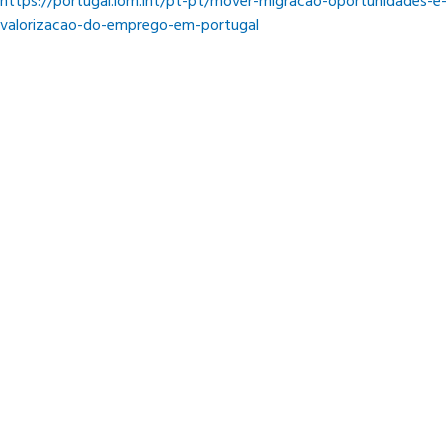
https://portugal.iom.int/pt-pt/mover-migracao-oportunidades-e-
valorizacao-do-emprego-em-portugal