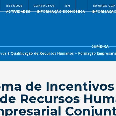
ESTUDOS
CONTACTOS
EN
50 ANOS CCP
ACTIVIDADES
INFORMAÇÃO ECONÓMICA
INFORMAÇÃ
JURÍDICA
ivos à Qualificação de Recursos Humanos – Formação Empresaria
ema de Incentivos
 de Recursos Hum
presarial Conjunt