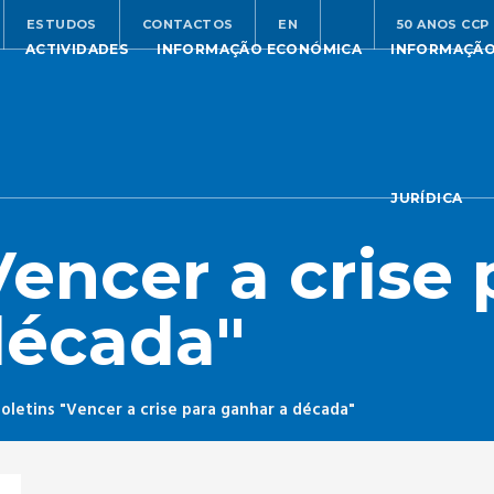
ESTUDOS
CONTACTOS
EN
50 ANOS CCP
ACTIVIDADES
INFORMAÇÃO ECONÓMICA
INFORMAÇÃ
JURÍDICA
Vencer a crise 
década"
oletins "Vencer a crise para ganhar a década"