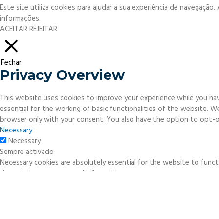
Este site utiliza cookies para ajudar a sua experiência de navegação
informações.
ACEITAR
REJEITAR
Fechar
Privacy Overview
This website uses cookies to improve your experience while you nav
essential for the working of basic functionalities of the website. 
browser only with your consent. You also have the option to opt-o
Necessary
Necessary
Sempre activado
Necessary cookies are absolutely essential for the website to functi
do not store any personal information.
Non-necessary
Non-necessary
Any cookies that may not be particularly necessary for the website 