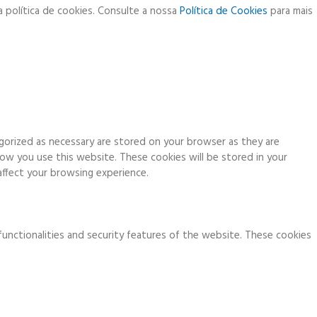
a política de cookies. Consulte a nossa
Política de Cookies
para mais
gorized as necessary are stored on your browser as they are
how you use this website. These cookies will be stored in your
ffect your browsing experience.
functionalities and security features of the website. These cookies
ia analytics, ads, other embedded contents are termed as non-