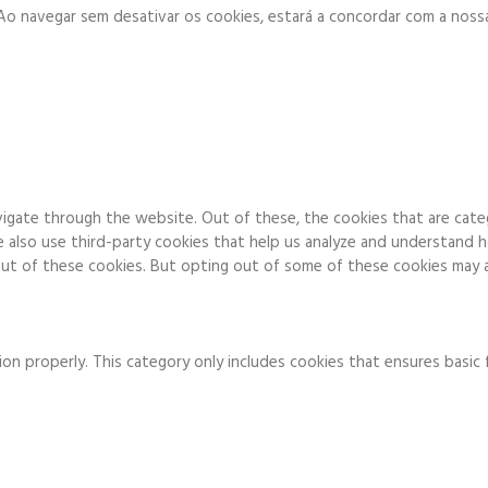
. Ao navegar sem desativar os cookies, estará a concordar com a noss
igate through the website. Out of these, the cookies that are cate
We also use third-party cookies that help us analyze and understand 
ut of these cookies. But opting out of some of these cookies may a
on properly. This category only includes cookies that ensures basic 
to function and is used specifically to collect user personal data v