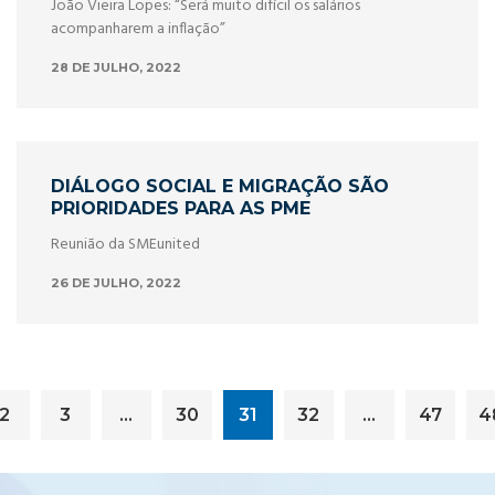
João Vieira Lopes: “Será muito difícil os salários
acompanharem a inflação”
28 DE JULHO, 2022
DIÁLOGO SOCIAL E MIGRAÇÃO SÃO
PRIORIDADES PARA AS PME
Reunião da SMEunited
26 DE JULHO, 2022
2
3
…
30
31
32
…
47
4