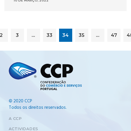
10 DE MARÇO, 2022
2
3
…
33
34
35
…
47
4
© 2020 CCP
Todos os direitos reservados.
A CCP
ACTIVIDADES