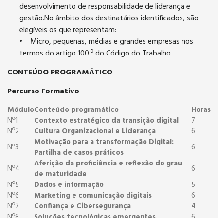
desenvolvimento de responsabilidade de liderança e
gestão.No âmbito dos destinatários identificados, são
elegíveis os que representam:
• Micro, pequenas, médias e grandes empresas nos
termos do artigo 100.º do Código do Trabalho.
CONTEÚDO PROGRAMÁTICO
Percurso Formativo
Módulo
Conteúdo programático
Horas
Nº1
Contexto estratégico da transição digital
7
Nº2
Cultura Organizacional e Liderança
6
Motivação para a transformação Digital:
Nº3
6
Partilha de casos práticos
Aferição da proficiência e reflexão do grau
Nº4
6
de maturidade
Nº5
Dados e informação
5
Nº6
Marketing e comunicação digitais
6
Nº7
Confiança e Cibersegurança
4
Nº8
Soluções tecnológicas emergentes
6