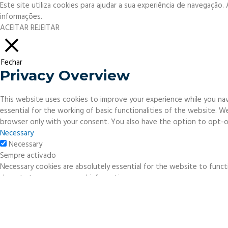
Este site utiliza cookies para ajudar a sua experiência de navegação
informações.
ACEITAR
REJEITAR
Fechar
Privacy Overview
This website uses cookies to improve your experience while you nav
essential for the working of basic functionalities of the website. 
browser only with your consent. You also have the option to opt-o
Necessary
Necessary
Sempre activado
Necessary cookies are absolutely essential for the website to functi
do not store any personal information.
Non-necessary
Non-necessary
Any cookies that may not be particularly necessary for the website 
necessary cookies. It is mandatory to procure user consent prior to