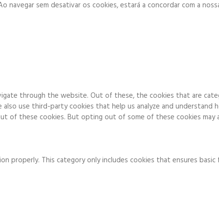
. Ao navegar sem desativar os cookies, estará a concordar com a noss
igate through the website. Out of these, the cookies that are cate
We also use third-party cookies that help us analyze and understand 
ut of these cookies. But opting out of some of these cookies may a
on properly. This category only includes cookies that ensures basic 
to function and is used specifically to collect user personal data v
 running these cookies on your website.