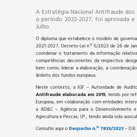
A Estratégia Nacional Antifraude do
o período 2023-2027, foi aprovada e 
Julho.
O diploma que estabelece o modelo de govern
2021-2027, Decreto-Lei n.º 5/2023 de 26 de Jane
coordenar o tratamento da informação relativa
competências decorrentes da respectiva desi
bem como, liderar a elaboração, a coordenação
âmbito dos fundos europeus.
Neste contexto, a IGF – Autoridade de Audit
Antifraude elaborada em 2015
, tendo por ref
Europeia, em colaboração com entidades interv
a AD&C – Agência para o Desenvolvimento e C
Agricultura e Pescas, I.P., tendo ainda sido ausc
Consulte aqui o
Despacho n.º 7833/2023
– D.R.