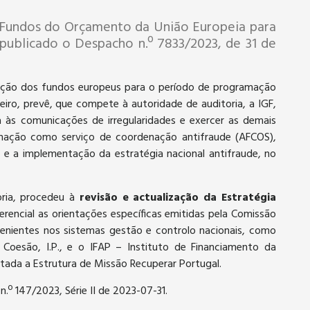
s Fundos do Orçamento da União Europeia para
publicado o Despacho n.º 7833/2023, de 31 de
ação dos fundos europeus para o período de programação
iro, prevê, que compete à autoridade de auditoria, a IGF,
 às comunicações de irregularidades e exercer as demais
gnação como serviço de coordenação antifraude (AFCOS),
 e a implementação da estratégia nacional antifraude, no
oria, procedeu à
revisão e actualização da Estratégia
erencial as orientações específicas emitidas pela Comissão
enientes nos sistemas gestão e controlo nacionais, como
oesão, I.P., e o IFAP – Instituto de Financiamento da
ultada a Estrutura de Missão Recuperar Portugal.
 n.º 147/2023, Série II de 2023-07-31.