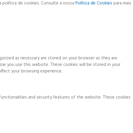
a política de cookies. Consulte a nossa
Política de Cookies
para mais
gorized as necessary are stored on your browser as they are
how you use this website. These cookies will be stored in your
ffect your browsing experience.
functionalities and security features of the website. These cookies
ia analytics, ads, other embedded contents are termed as non-