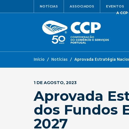
NOTÍCIAS
ASSOCIADOS
EVENTOS
A CCP
Início
Notícias
Aprovada Estratégia Nacio
1 DE AGOSTO, 2023
Aprovada Est
dos Fundos E
2027