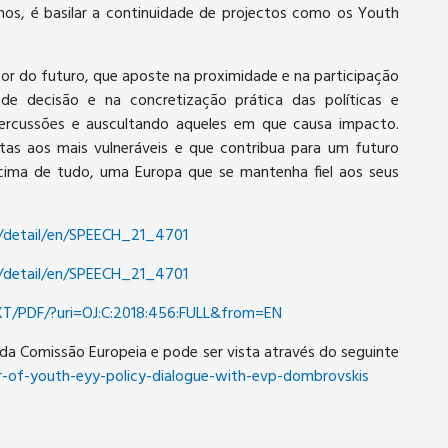
rnos, é basilar a continuidade de projectos como os Youth
or do futuro, que aposte na proximidade e na participação
e decisão e na concretização prática das políticas e
epercussões e auscultando aqueles em que causa impacto.
as aos mais vulneráveis e que contribua para um futuro
Acima de tudo, uma Europa que se mantenha fiel aos seus
r/detail/en/SPEECH_21_4701
r/detail/en/SPEECH_21_4701
TXT/PDF/?uri=OJ:C:2018:456:FULL&from=EN
da Comissão Europeia e pode ser vista através do seguinte
r-of-youth-eyy-policy-dialogue-with-evp-dombrovskis