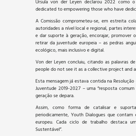
Ursula von der Leyen declarou 2022 como o 
dedicated to empowering those who have dedic
A Comissão comprometeu-se, em estreita col
autoridades a nível local e regional, partes int
e dar suporte à geração, encorajar, promover
retirar da juventude europeia – as pedras ang
ecológico, mais inclusivo e digital.
Von der Leyen concluiu, citando as palavras d
people do not see it as a collective project and a
Esta mensagem já estava contida na Resolução d
Juventude 2019-2027 – uma “resposta comum e
geração se depara.
Assim, como forma de catalisar e suportar
periodicamente, Youth Dialogues que contam 
europeu. Cada ciclo de trabalho destaca u
Sustentável”.