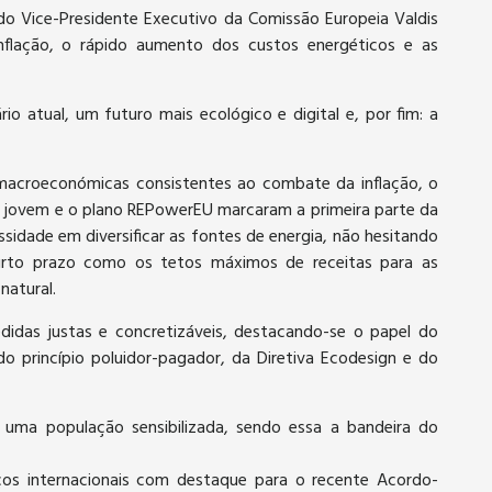
o Vice-Presidente Executivo da Comissão Europeia Valdis
flação, o rápido aumento dos custos energéticos e as
io atual, um futuro mais ecológico e digital e, por fim: a
 macroeconómicas consistentes ao combate da inflação, o
is jovem e o plano REPowerEU marcaram a primeira parte da
sidade em diversificar as fontes de energia, não hesitando
curto prazo como os tetos máximos de receitas para as
natural.
idas justas e concretizáveis, destacando-se o papel do
o princípio poluidor-pagador, da Diretiva Ecodesign e do
 uma população sensibilizada, sendo essa a bandeira do
ços internacionais com destaque para o recente Acordo-