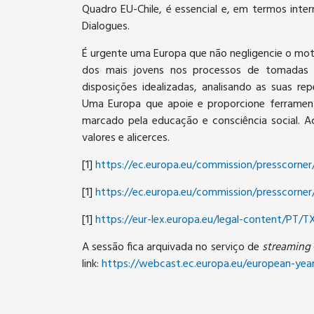
Quadro EU-Chile, é essencial e, em termos inte
Dialogues.
É urgente uma Europa que não negligencie o mot
dos mais jovens nos processos de tomadas d
disposições idealizadas, analisando as suas r
Uma Europa que apoie e proporcione ferrament
marcado pela educação e consciência social. 
valores e alicerces.
[1]
https://ec.europa.eu/commission/presscorne
[1]
https://ec.europa.eu/commission/presscorne
[1]
https://eur-lex.europa.eu/legal-content/PT/
A sessão fica arquivada no serviço de
streaming
link:
https://webcast.ec.europa.eu/european-yea