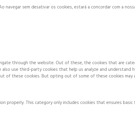
. Ao navegar sem desativar os cookies, estará a concordar com a noss
igate through the website. Out of these, the cookies that are cate
We also use third-party cookies that help us analyze and understand 
ut of these cookies. But opting out of some of these cookies may a
on properly. This category only includes cookies that ensures basic 
to function and is used specifically to collect user personal data v