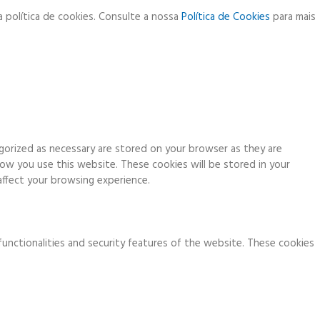
a política de cookies. Consulte a nossa
Política de Cookies
para mais
gorized as necessary are stored on your browser as they are
how you use this website. These cookies will be stored in your
ffect your browsing experience.
functionalities and security features of the website. These cookies
ia analytics, ads, other embedded contents are termed as non-