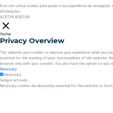
Este site utiliza cookies para ajudar a sua experiência de navegação
informações.
ACEITAR
REJEITAR
Fechar
Privacy Overview
This website uses cookies to improve your experience while you nav
essential for the working of basic functionalities of the website. 
browser only with your consent. You also have the option to opt-o
Necessary
Necessary
Sempre activado
Necessary cookies are absolutely essential for the website to functi
do not store any personal information.
Non-necessary
Non-necessary
Any cookies that may not be particularly necessary for the website 