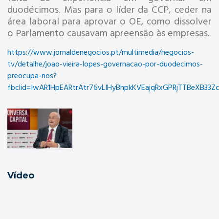
duodécimos. Mas para o líder da CCP, ceder na
área laboral para aprovar o OE, como dissolver
o Parlamento causavam apreensão às empresas.
https://www.jornaldenegocios.pt/multimedia/negocios-
tv/detalhe/joao-vieira-lopes-governacao-por-duodecimos-
preocupa-nos?
fbclid=IwAR1HpEARtrAtr76vLIHyBhpkKVEajqRxGPRjTTBeXB33Zc
Vídeo